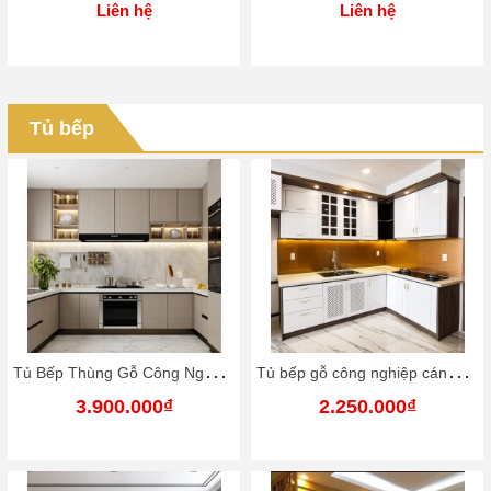
Liên hệ
Liên hệ
Tủ bếp
T
ủ Bếp Thùng Gỗ Công Nghiệp - Cánh Phun Sơn (MTS08)
T
ủ bếp gỗ công nghiệp cánh phủ sơn công
3.900.000₫
2.250.000₫