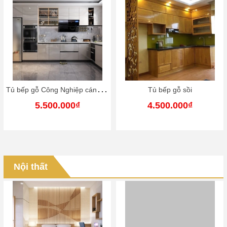
T
ủ bếp gỗ Công Nghiệp cánh phủ acrylic
Tủ bếp gỗ sồi
5.500.000₫
4.500.000₫
Nội thất