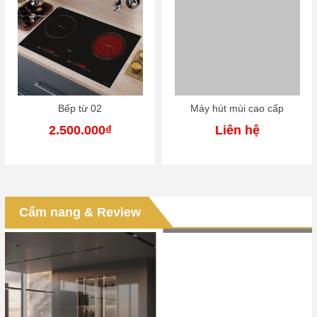
Bếp từ 02
Máy hút mùi cao cấp
2.500.000₫
Liên hệ
Thi công tủ bếp trọn gói tại Hải Dương cam kết chất
lượng
Thi công tủ bếp trọn gói tại Hải Dương cam kết chất lượng:
Bảng vật liệu, giải pháp kỹ thuật và báo giá tối ưu [Tóm tắt
Cẩm nang & Review
phản hồi nhanh từ...