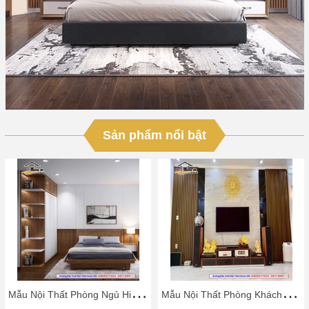
Sản phẩm nổi bật
M
ẫu Nội Thất Phòng Ngủ Hiện Đại
M
ẫu Nội Thất Phòng Khách Đẹp