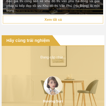
Báo giá thi công liền kề khu đô thị văn phú hà đông và giải
pháp tủ bếp đẹp tối ưu Khu đô thị Văn Phú (Hà Đông) là một
trong...
Xem tất cả
Hãy cùng trải nghiệm
Đang cập nhật...
Hương Suri