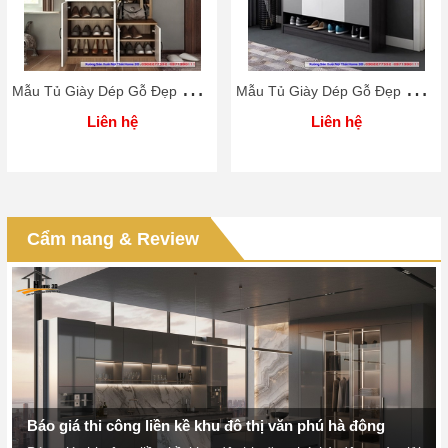
M
ẫu Tủ Giày Dép Gỗ Đẹp Rẻ Home 3D
M
ẫu Tủ Giày Dép Gỗ Đẹp Rẻ Home 3D
Liên hệ
Liên hệ
Cẩm nang & Review
Báo giá thi công liền kề khu đô thị văn phú hà đông