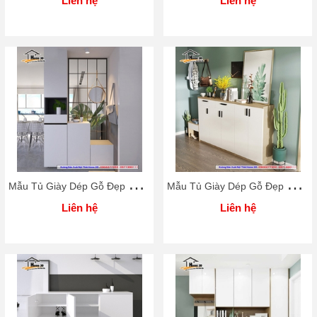
Liên hệ
Liên hệ
M
ẫu Tủ Giày Dép Gỗ Đẹp Rẻ Home 3D
M
ẫu Tủ Giày Dép Gỗ Đẹp Rẻ Home 3D
Liên hệ
Liên hệ