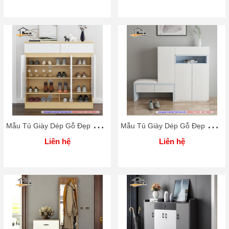
M
ẫu Tủ Giày Dép Gỗ Đẹp Rẻ Home 3D
M
ẫu Tủ Giày Dép Gỗ Đẹp Rẻ Home 3D
Liên hệ
Liên hệ