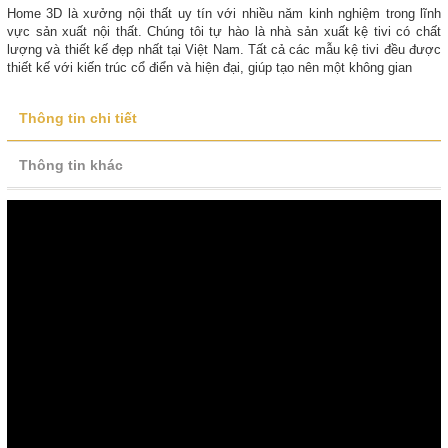
Home 3D là xưởng nội thất uy tín với nhiều năm kinh nghiệm trong lĩnh
vực sản xuất nội thất. Chúng tôi tự hào là nhà sản xuất kệ tivi có chất
lượng và thiết kế đẹp nhất tại Việt Nam. Tất cả các mẫu kệ tivi đều được
thiết kế với kiến trúc cổ điển và hiện đại, giúp tạo nên một không gian
Thông tin chi tiết
Thông tin khác