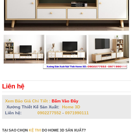
Liên hệ
Xem Báo Giá Chi Tiết :
Bấm Vào Đây
Xưởng Thiết Kế Sản Xuất:
Home 3D
Liên hệ:
0902277552
-
0971990111
TẠI SAO CHỌN
KỆ TIVI
DO HOME 3D SẢN XUẤT?