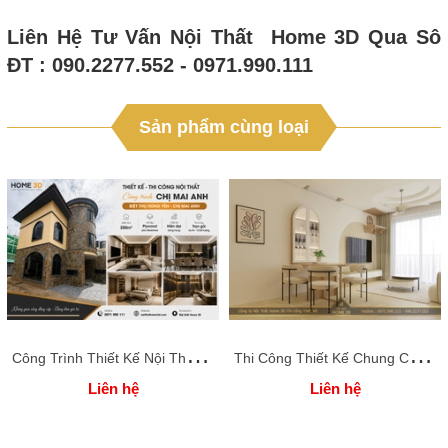
Liên Hệ Tư Vấn Nội Thất Home 3D Qua Sô
ĐT : 090.2277.552 - 0971.990.111
Sản phẩm cùng loại
C
ông Trình Thiết Kế Nội Thất Full Căn BT44KĐT Sơn Nam Plaza, tỉnh Hưng Yên 250M2
T
hi Công Thiết Kế Chung Cư OCEAN PARK 3 Phòng Ngủ - Anh Trung - Nội Thất Home 3D Thi Công Thiết Kế
Liên hệ
Liên hệ