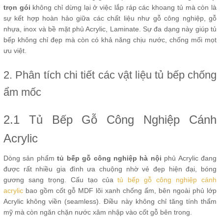
trọn gói
không chỉ dừng lại ở việc lắp ráp các khoang tủ mà còn là
sự kết hợp hoàn hảo giữa các chất liệu như gỗ công nghiệp, gỗ
nhựa, inox và bề mặt phủ Acrylic, Laminate. Sự đa dạng này giúp tủ
bếp không chỉ đẹp mà còn có khả năng chịu nước, chống mối mọt
ưu việt.
2. Phân tích chi tiết các vật liệu tủ bếp chống
ẩm mốc
2.1 Tủ Bếp Gỗ Công Nghiệp Cánh
Acrylic
Dòng sản phẩm
tủ bếp gỗ công nghiệp hà nội
phủ Acrylic đang
được rất nhiều gia đình ưa chuộng nhờ vẻ đẹp hiện đại, bóng
gương sang trọng. Cấu tạo của
tủ bếp gỗ công nghiệp cánh
acrylic
bao gồm cốt gỗ MDF lõi xanh chống ẩm, bên ngoài phủ lớp
Acrylic không viền (seamless). Điều này không chỉ tăng tính thẩm
mỹ mà còn ngăn chặn nước xâm nhập vào cốt gỗ bên trong.