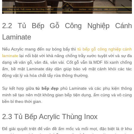
2.2 Tủ Bếp Gỗ Công Nghiệp Cánh
Laminate
Nếu Acrylic mang đến sự bóng bẩy thì
tủ bếp gỗ công nghiệp cánh
laminate
lại nổi bật với khả năng chống trầy xước tuyệt vời và sự đa
dạng về vân gỗ, vân đá, vân vải. Cốt gỗ vẫn là MDF lõi xanh chống
ẩm, bề mặt Laminate dày dặn giúp bảo vệ mặt cánh khỏi các tác
động vật lý và hóa chất tẩy rửa thông thường.
Sự kết hợp giữa
tủ bếp đẹp
phủ Laminate và các phụ kiện thông
minh sẽ tạo nên một không gian bếp tiện dụng, ấm cúng và vô cùng
bền bỉ theo thời gian.
2.3 Tủ Bếp Acrylic Thùng Inox
Để giải quyết triệt để vấn đề ẩm mốc và mối mọt, đặc biệt là ở khu