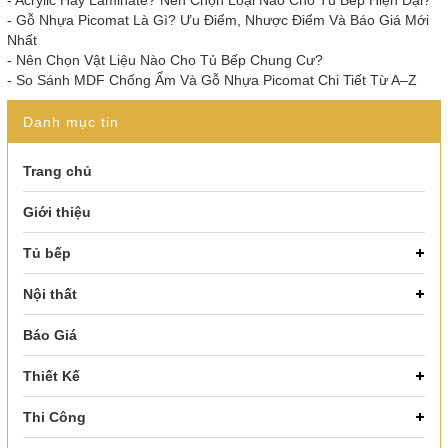
-
Acrylic Hay Laminate? Nên Chọn Loại Nào Cho Tủ Bếp Hiện Đại?
-
Gỗ Nhựa Picomat Là Gì? Ưu Điểm, Nhược Điểm Và Báo Giá Mới
Nhất
-
Nên Chọn Vật Liệu Nào Cho Tủ Bếp Chung Cư?
-
So Sánh MDF Chống Ẩm Và Gỗ Nhựa Picomat Chi Tiết Từ A–Z
Danh mục tin
Trang chủ
Giới thiệu
Tủ bếp
Nội thất
Báo Giá
Thiết Kế
Thi Công