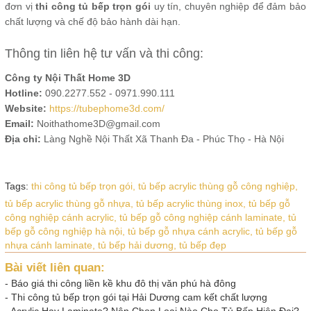
đơn vị
thi công tủ bếp trọn gói
uy tín, chuyên nghiệp để đảm bảo
chất lượng và chế độ bảo hành dài hạn.
Thông tin liên hệ tư vấn và thi công:
Công ty Nội Thất Home 3D
Hotline:
090.2277.552 - 0971.990.111
Website:
https://tubephome3d.com/
Email:
Noithathome3D@gmail.com
Địa chỉ:
Làng Nghề Nội Thất Xã Thanh Đa - Phúc Thọ - Hà Nội
Tags:
thi công tủ bếp trọn gói,
tủ bếp acrylic thùng gỗ công nghiệp,
tủ bếp acrylic thùng gỗ nhựa,
tủ bếp acrylic thùng inox,
tủ bếp gỗ
công nghiệp cánh acrylic,
tủ bếp gỗ công nghiệp cánh laminate,
tủ
bếp gỗ công nghiệp hà nội,
tủ bếp gỗ nhựa cánh acrylic,
tủ bếp gỗ
nhựa cánh laminate,
tủ bếp hải dương,
tủ bếp đẹp
Bài viết liên quan:
-
Báo giá thi công liền kề khu đô thị văn phú hà đông
-
Thi công tủ bếp trọn gói tại Hải Dương cam kết chất lượng