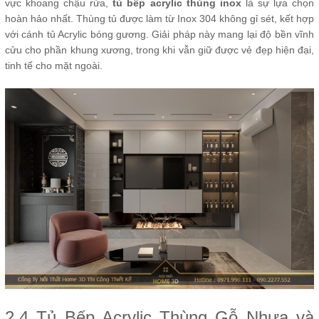
vực khoang chậu rửa,
tủ bếp acrylic thùng inox
là sự lựa chọn
hoàn hảo nhất. Thùng tủ được làm từ Inox 304 không gỉ sét, kết hợp
với cánh tủ Acrylic bóng gương. Giải pháp này mang lại độ bền vĩnh
cửu cho phần khung xương, trong khi vẫn giữ được vẻ đẹp hiện đại,
tinh tế cho mặt ngoài.
2.4 Tủ Bếp Acrylic Thùng Gỗ Nhựa và