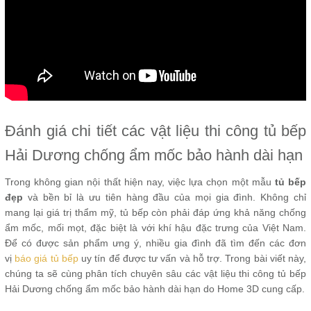
Đánh giá chi tiết các vật liệu thi công tủ bếp
Hải Dương chống ẩm mốc bảo hành dài hạn
Trong không gian nội thất hiện nay, việc lựa chọn một mẫu
tủ bếp
đẹp
và bền bỉ là ưu tiên hàng đầu của mọi gia đình. Không chỉ
mang lại giá trị thẩm mỹ, tủ bếp còn phải đáp ứng khả năng chống
ẩm mốc, mối mọt, đặc biệt là với khí hậu đặc trưng của Việt Nam.
Để có được sản phẩm ưng ý, nhiều gia đình đã tìm đến các đơn
vị
báo giá tủ bếp
uy tín để được tư vấn và hỗ trợ. Trong bài viết này,
chúng ta sẽ cùng phân tích chuyên sâu các vật liệu thi công tủ bếp
Hải Dương chống ẩm mốc bảo hành dài hạn do Home 3D cung cấp.