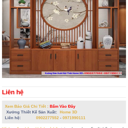
Liên hệ
Xem Báo Giá Chi Tiết :
Bấm Vào Đây
Xưởng Thiết Kế Sản Xuất:
Home 3D
Liên hệ:
0902277552
-
0971990111