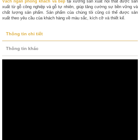
Vách ngăn phòng khách và bếp
tại xưởng sản xuất nội thất được sản
xuất từ gỗ công nghiệp và gỗ tự nhiên, giúp tăng cường sự bền vững và
chất lượng sản phẩm. Sản phẩm của chúng tôi cũng có thể được sản
xuất theo yêu cầu của khách hàng về màu sắc, kích cỡ và thiết kế.
Thông tin chi tiết
Thông tin khác