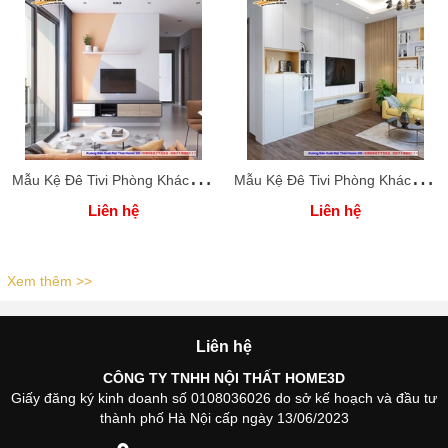
M
ẫu Kệ Đê Tivi Phòng Khách Home 3D
M
ẫu Kệ Đê Tivi Phòng Khách Home 3D
Liên hệ
Liên hệ
Xem thêm >>
Liên hệ
CÔNG TY TNHH NỘI THẤT HOME3D
Giấy đăng ký kinh doanh số 0108036026 do sở kế hoạch và đầu tư
thành phố Hà Nội cấp ngày 13/06/2023