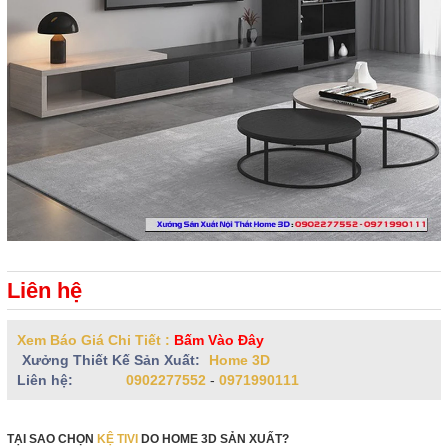
Liên hệ
Xem Báo Giá Chi Tiết :
Bấm Vào Đây
Xưởng Thiết Kế Sản Xuất:
Home 3D
Liên hệ:
0902277552
-
0971990111
TẠI SAO CHỌN
KỆ TIVI
DO HOME 3D SẢN XUẤT?