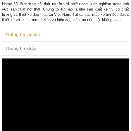
Home 3D là xưởng nội thất uy tín với nhiều năm kinh nghiệm trong lĩnh
vực sản xuất nội thất. Chúng tôi tự hào là nhà sản xuất kệ tivi có chất
lượng và thiết kế đẹp nhất tại Việt Nam. Tất cả các mẫu kệ tivi đều được
thiết kế với kiến trúc cổ điển và hiện đại, giúp tạo nên một không gian
Thông tin chi tiết
Thông tin khác