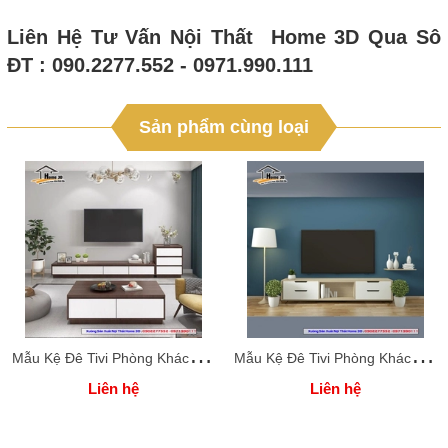
Liên Hệ Tư Vấn Nội Thất Home 3D Qua Sô
ĐT : 090.2277.552 - 0971.990.111
Sản phẩm cùng loại
M
ẫu Kệ Đê Tivi Phòng Khách Home 3D
M
ẫu Kệ Đê Tivi Phòng Khách Home 3D
Liên hệ
Liên hệ