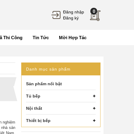
0
Đăng nhập
Đăng ký
ã Thi Công
Tin Tức
Mời Hợp Tác
Danh mục sản phẩm
Sản phẩm nổi bật
Tủ bếp
Nội thất
Thiết bị bếp
nh nghiệm
à nhà sản
Việt Nam.