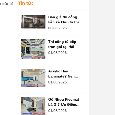
Tin tức
n trúc cổ
Báo giá thi công
liền kề khu đô thị
văn phú hà đông
06/08/2026
Thi công tủ bếp
trọn gói tại Hải
Dương cam kết
01/08/2026
chất lượng
Acrylic Hay
Laminate? Nên
Chọn Loại Nào
01/08/2026
Cho Tủ Bếp Hiện
Đại?
Gỗ Nhựa Picomat
Là Gì? Ưu Điểm,
Nhược Điểm Và
01/08/2026
Báo Giá Mới Nhất