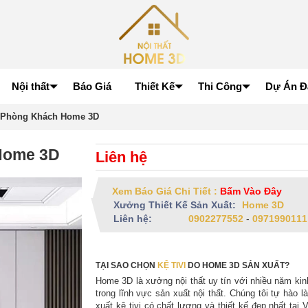
Nội thất
Báo Giá
Thiết Kế
Thi Công
Dự Án Đ
i Phòng Khách Home 3D
Home 3D
Liên hệ
Xem Báo Giá Chi Tiết :
Bấm Vào Đây
Xưởng Thiết Kế Sản Xuất:
Home 3D
Liên hệ:
0902277552
-
0971990111
TẠI SAO CHỌN
KỆ TIVI
DO HOME 3D SẢN XUẤT?
Home 3D là xưởng nội thất uy tín với nhiều năm ki
trong lĩnh vực sản xuất nội thất. Chúng tôi tự hào l
xuất kệ tivi có chất lượng và thiết kế đẹp nhất tại 